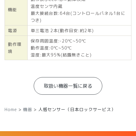
温度センサ内蔵
機能
最大接続台数:64台(コントロールパネル1台に
つき)
電源
単三電池 2本(動作目安:約2年)
保存周囲温度:-20℃~50℃
動作環
動作温度:0℃~50℃
境
湿度:最大95%(結露無きこと)
取扱い機器⼀覧に戻る
Home
>
機器
>
人感センサー（日本ロックサービス）