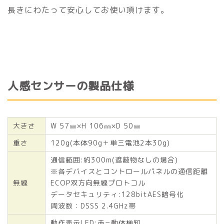
長きにわたって安心してお使い頂けます。
人感センサーの製品仕様
大きさ
W 57㎜×H 106㎜×D 50㎜
重さ
120g(本体90g＋単三電池2本30g)
通信範囲:約300m(遮蔽物なしの場合)
※各デバイスとコントロールパネルの通信距離
無線
ECOP双方向無線プロトコル
データセキュリティ:128bitAES暗号化
周波数：DSSS 2.4GHz帯
動作表示LED:赤=動体検知