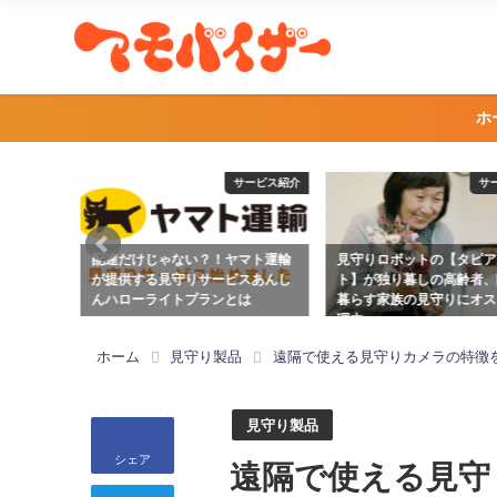
ホ
ービス紹介
サービス紹介
サ
アポケッ
配達だけじゃない？！ヤマト運輸
見守りロボットの【タピア
、離れて
が提供する見守りサービスあんし
ト】が独り暮しの高齢者、
ススメな
んハローライトプランとは
暮らす家族の見守りにオス
理由
2021年9月17日
2021年7月15日
ホーム
見守り製品
遠隔で使える見守りカメラの特徴
見守り製品
シェア
遠隔で使える見守