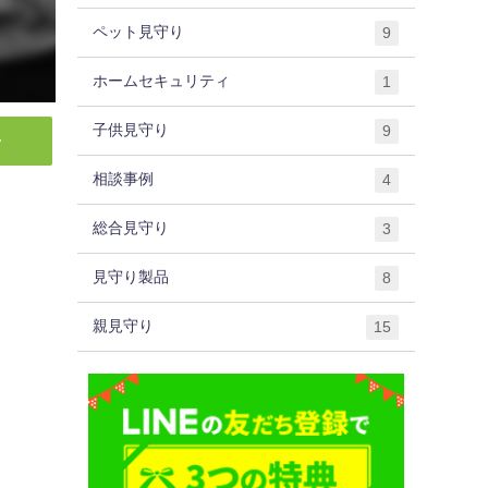
ペット見守り
9
ホームセキュリティ
1
子供見守り
9
y
相談事例
4
総合見守り
3
見守り製品
8
親見守り
15