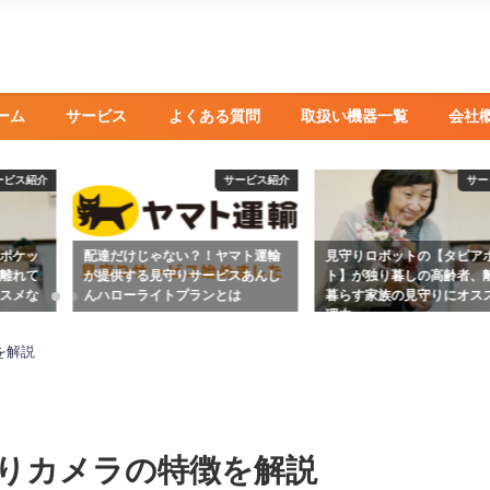
ーム
サービス
よくある質問
取扱い機器一覧
会社
ービス紹介
サービス紹介
サー
ポケッ
配達だけじゃない？！ヤマト運輸
見守りロボットの【タピア
離れて
が提供する見守りサービスあんし
ト】が独り暮しの高齢者、
スメな
んハローライトプランとは
暮らす家族の見守りにオス
理由
2021年9月17日
2021年7月15日
を解説
りカメラの特徴を解説