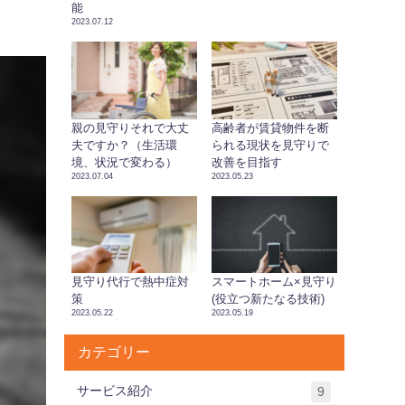
能
2023.07.12
親の見守りそれで大丈
高齢者が賃貸物件を断
夫ですか？（生活環
られる現状を見守りで
境、状況で変わる）
改善を目指す
2023.07.04
2023.05.23
見守り代行で熱中症対
スマートホーム×見守り
策
(役立つ新たなる技術)
2023.05.22
2023.05.19
カテゴリー
サービス紹介
9